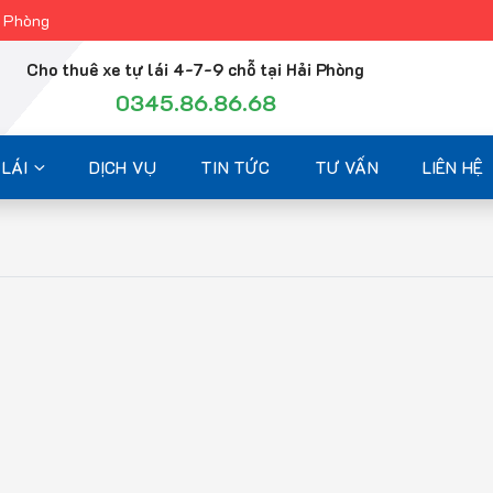
i Phòng
Cho thuê xe tự lái 4-7-9 chỗ tại Hải Phòng
0345.86.86.68
LÁI
DỊCH VỤ
TIN TỨC
TƯ VẤN
LIÊN HỆ