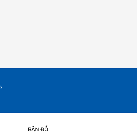
ay
BẢN ĐỒ