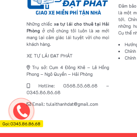
Đảm bảo 
là một m
tới. Chí
Những chiếc
xe tự lái cho thuê tại Hải
những hư
Phòng
ở chỗ chúng tôi luôn là xe mới
Cụ thể n
mang lại cảm giác lái tuyệt vời cho mọi
khách hàng.
Hướng
Chính
XE TỰ LÁI ĐẠT PHÁT
Chính
Trụ sở: Cụm 4 Đông Khê – Lê Hồng
Phong – Ngô Quyền – Hải Phòng
Hotline: 0568.55.68.68 –
0345.86.86.68
Email: tulaithanhdat@gmail.com
Gọi: 0345.86.86.68