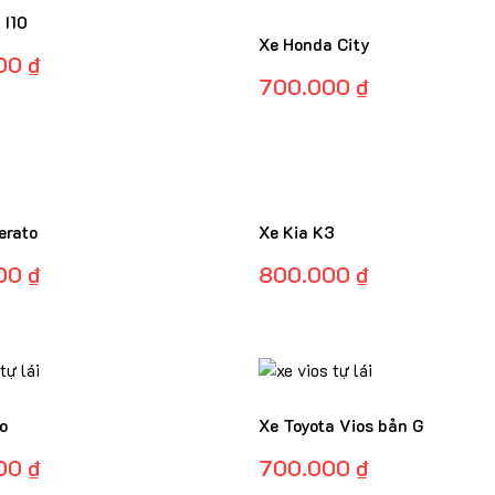
 I10
Xe Honda City
00
₫
700.000
₫
erato
Xe Kia K3
00
₫
800.000
₫
o
Xe Toyota Vios bản G
00
₫
700.000
₫