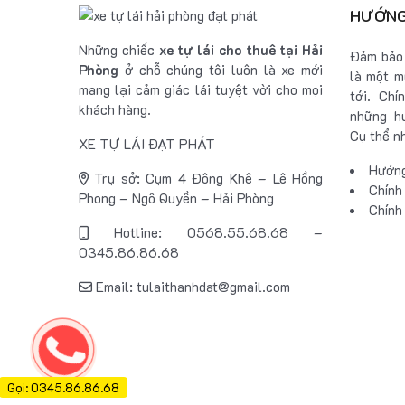
HƯỚNG
Những chiếc
xe tự lái cho thuê tại Hải
Đảm bảo 
Phòng
ở chỗ chúng tôi luôn là xe mới
là một m
mang lại cảm giác lái tuyệt vời cho mọi
tới. Chí
khách hàng.
những hư
Cụ thể n
XE TỰ LÁI ĐẠT PHÁT
Hướng
Trụ sở: Cụm 4 Đông Khê – Lê Hồng
Chính
Phong – Ngô Quyền – Hải Phòng
Chính
Hotline: 0568.55.68.68 –
0345.86.86.68
Email: tulaithanhdat@gmail.com
Gọi: 0345.86.86.68