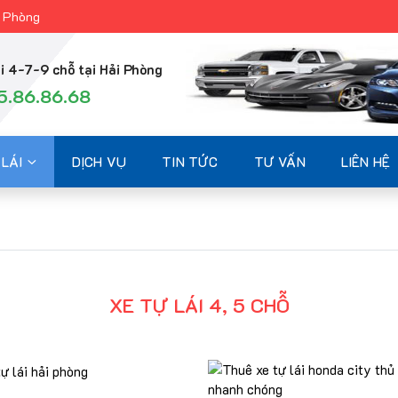
i Phòng
i 4-7-9 chỗ tại Hải Phòng
5.86.86.68
LÁI
DỊCH VỤ
TIN TỨC
TƯ VẤN
LIÊN HỆ
XE TỰ LÁI 4, 5 CHỖ