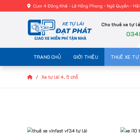
Cụm 4 Đông Khê - Lê Hồng Phong - Ngô Quyền - Hả
Cho thuê xe tự lá
034
TRANG CHỦ
GIỚI THIỆU
THUÊ XE TỰ 
Xe tự lái 4, 5 chỗ