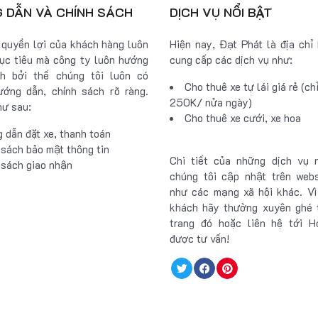
 DẪN VÀ CHÍNH SÁCH
DỊCH VỤ NỔI BẬT
quyền lợi của khách hàng luôn
Hiện nay, Đạt Phát là địa chỉ
ục tiêu mà công ty luôn hướng
cung cấp các dịch vụ như:
nh bởi thế chúng tôi luôn có
Cho thuê xe tự lái giá rẻ (ch
ớng dẫn, chính sách rõ ràng.
250K/ nửa ngày)
hư sau:
Cho thuê xe cưới, xe hoa
 dẫn đặt xe, thanh toán
 sách bảo mật thông tin
Chi tiết của những dịch vụ 
 sách giao nhận
chúng tôi cập nhật trên web
như các mạng xã hội khác. V
khách hãy thường xuyên ghé 
trang đó hoặc liên hệ tới H
được tư vấn!