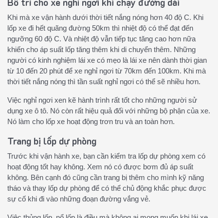
Bố trí cho xe nghỉ ngơi khi chạy đường dài
Khi mà xe vận hành dưới thời tiết nắng nóng hơn 40 độ C. Khi
lốp xe đi hết quãng đường 50km thì nhiệt độ có thể đạt đến
ngưỡng 60 độ C. Và nhiệt độ vẫn tiếp tục tăng cao hơn nữa
khiến cho áp suất lốp tăng thêm khi di chuyển thêm. Những
người có kinh nghiệm lái xe có mẹo là lái xe nên dành thời gian
từ 10 đến 20 phút để xe nghỉ ngơi từ 70km đến 100km. Khi mà
thời tiết nắng nóng thì tần suất nghỉ ngơi có thể sẽ nhiều hơn.
Việc nghỉ ngơi xen kẽ hành trình rất tốt cho những người sử
dụng xe ô tô. Nó còn rất hiệu quả đối với những bộ phận của xe.
Nó làm cho lốp xe hoạt động trơn tru và an toàn hơn.
Trang bị lốp dự phòng
Trước khi vận hành xe, bạn cần kiểm tra lốp dự phòng xem có
hoạt động tốt hay không. Xem nó có được bơm đủ áp suất
không. Bên cạnh đó cũng cần trang bị thêm cho mình kỹ năng
tháo và thay lốp dự phòng để có thể chủ động khắc phục được
sự cố khi đi vào những đoạn đường vắng vẻ.
Việc thủng lốp, nổ lốp là điều mà không ai mong muốn khi lái xe.