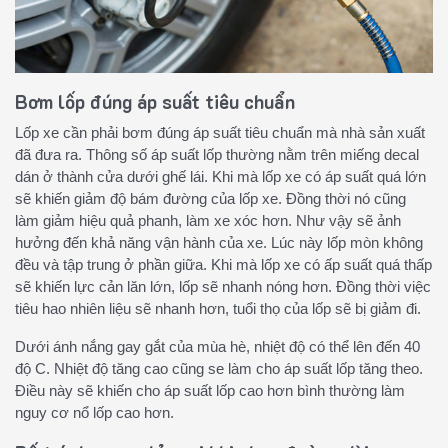
Bơm lốp đúng áp suất tiêu chuẩn
Lốp xe cần phải bơm đúng áp suất tiêu chuẩn mà nhà sản xuất
đã đưa ra. Thông số áp suất lốp thường nằm trên miếng decal
dán ở thành cửa dưới ghế lái. Khi mà lốp xe có áp suất quá lớn
sẽ khiến giảm độ bám đường của lốp xe. Đồng thời nó cũng
làm giảm hiệu quả phanh, làm xe xóc hơn. Như vậy sẽ ảnh
hưởng đến khả năng vận hành của xe. Lúc này lốp mòn không
đều và tập trung ở phần giữa. Khi mà lốp xe có ấp suất quá thấp
sẽ khiến lực cản lăn lớn, lốp sẽ nhanh nóng hơn. Đồng thời việc
tiêu hao nhiên liệu sẽ nhanh hơn, tuổi thọ của lốp sẽ bị giảm đi.
Dưới ánh nắng gay gắt của mùa hè, nhiệt độ có thể lên đến 40
độ C. Nhiệt độ tăng cao cũng se làm cho áp suất lốp tăng theo.
Điều này sẽ khiến cho áp suất lốp cao hơn bình thường làm
nguy cơ nổ lốp cao hơn.