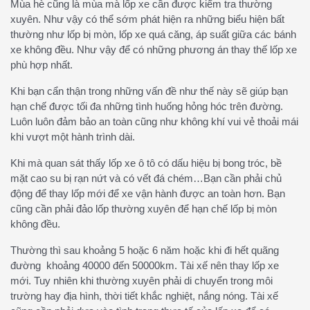
Mùa hè cũng là mùa mà lốp xe cần được kiểm tra thường
xuyên. Như vậy có thể sớm phát hiện ra những biểu hiện bất
thường như lốp bị mòn, lốp xe quá căng, áp suất giữa các bánh
xe không đều. Như vậy để có những phương án thay thế lốp xe
phù hợp nhất.
Khi bạn cẩn thận trong những vấn đề như thế này sẽ giúp bạn
hạn chế được tối đa những tình huống hỏng hóc trên đường.
Luôn luôn đảm bảo an toàn cũng như không khí vui vẻ thoải mái
khi vượt một hành trình dài.
Khi mà quan sát thấy lốp xe ô tô có dấu hiệu bị bong tróc, bề
mặt cao su bị rạn nứt và có vết đá chém…Bạn cần phải chủ
động để thay lốp mới để xe vận hành được an toàn hơn. Bạn
cũng cần phải đảo lốp thường xuyên để hạn chế lốp bị mòn
không đều.
Thường thì sau khoảng 5 hoặc 6 năm hoặc khi đi hết quãng
đường khoảng 40000 đến 50000km. Tài xế nên thay lốp xe
mới. Tuy nhiên khi thường xuyên phải di chuyển trong môi
trường hay địa hình, thời tiết khắc nghiệt, nắng nóng. Tài xế