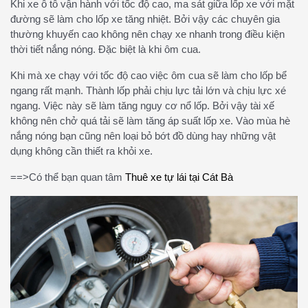
Khi xe ô tô vận hành với tốc độ cao, ma sát giữa lốp xe với mặt
đường sẽ làm cho lốp xe tăng nhiệt. Bởi vậy các chuyên gia
thường khuyến cao không nên chạy xe nhanh trong điều kiện
thời tiết nắng nóng. Đặc biệt là khi ôm cua.
Khi mà xe chạy với tốc độ cao việc ôm cua sẽ làm cho lốp bể
ngang rất mạnh. Thành lốp phải chịu lực tải lớn và chịu lực xé
ngang. Việc này sẽ làm tăng nguy cơ nổ lốp. Bởi vậy tài xế
không nên chở quá tải sẽ làm tăng áp suất lốp xe. Vào mùa hè
nắng nóng bạn cũng nên loại bỏ bớt đồ dùng hay những vật
dụng không cần thiết ra khỏi xe.
==>Có thể bạn quan tâm
Thuê xe tự lái tại Cát Bà