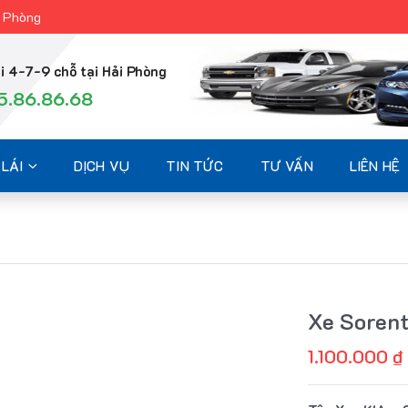
i Phòng
i 4-7-9 chỗ tại Hải Phòng
5.86.86.68
LÁI
DỊCH VỤ
TIN TỨC
TƯ VẤN
LIÊN HỆ
Xe Soren
1.100.000
₫