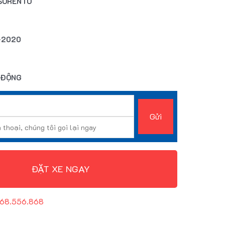
 SORENTO
-2020
Ự ĐỘNG
ĐẶT XE NGAY
568.556.868