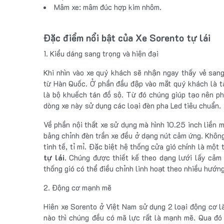
Mâm xe: mâm đúc hợp kim nhôm.
Đặc điểm nổi bật của Xe Sorento tự lái
1. Kiểu dáng sang trọng và hiện đại
Khi nhìn vào xe quý khách sẽ nhận ngay thấy vẻ sang
từ Hàn Quốc. Ở phần đầu đập vào mắt quý khách là tả
là bộ khuếch tán đồ sộ. Từ đó chúng giúp tạo nên p
dòng xe này sử dụng các loại đèn pha Led tiêu chuẩn.
Về phần nội thất xe sử dụng mà hình 10.25 inch liền 
bảng chỉnh đèn trần xe đều ở dạng nút cảm ứng. Khôn
tinh tế, tỉ mỉ. Đặc biệt hệ thống cửa gió chính là một
tự lái
. Chúng được thiết kế theo dạng lưới lấy cảm
thống gió có thể điều chỉnh linh hoạt theo nhiều hướng
2. Động cơ mạnh mẽ
Hiên xe Sorento ở Việt Nam sử dụng 2 loại động cơ l
nào thì chúng đều có mã lực rất là mạnh mẽ. Qua đó 