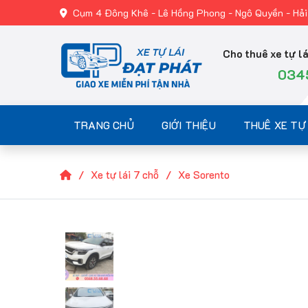
Cụm 4 Đông Khê - Lê Hồng Phong - Ngô Quyền - Hả
Cho thuê xe tự lá
034
TRANG CHỦ
GIỚI THIỆU
THUÊ XE TỰ 
Xe tự lái 7 chỗ
Xe Sorento