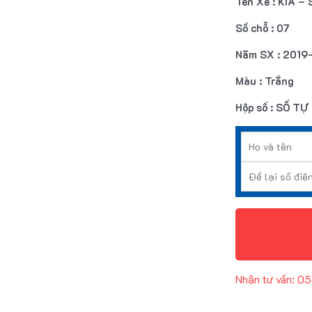
Tên Xe : KIA –
Số chỗ : 07
Năm SX : 2019
Màu : Trắng
Hộp số : SỐ T
Nhận tư vấn: 0