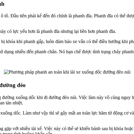
nh
 ô tô. Đầu tiên phải kể đến đó chính là phanh đĩa. Phanh đĩa có thể đư
ày có lực yếu hơn là phanh đĩa nhưng lại bền hơn phanh đĩa.
ị khóa khi phanh gấp, luôn đảm bảo xe vẫn có thể điều hướng khi ph
ử dụng nhiều đến phanh chân. Nó hạn chế được tình trạng cháy phanh
 đường đèo
ãng đường xuống dốc khi đi đường đèo núi. Việc làm này vô cùng nguy
an tản nhiệt.
 xuống dốc. Làm như vậy thì sẽ gây mất an toàn lực hãm từ động cơ và 
g gặp với nhiều tài xế. Việc này có thể sẽ khiến bánh sau bị khóa hoặc
n trong tình huống khẩn cấp.