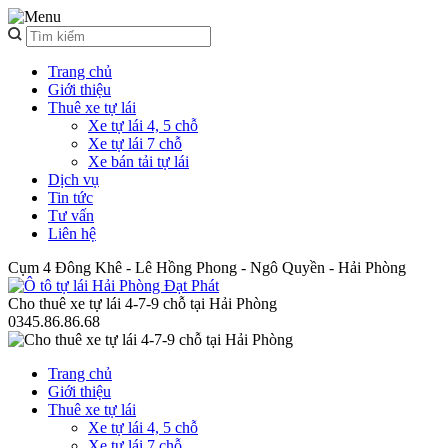
Trang chủ
Giới thiệu
Thuê xe tự lái
Xe tự lái 4, 5 chỗ
Xe tự lái 7 chỗ
Xe bán tải tự lái
Dịch vụ
Tin tức
Tư vấn
Liên hệ
Cụm 4 Đông Khê - Lê Hồng Phong - Ngô Quyền - Hải Phòng
Cho thuê xe tự lái 4-7-9 chỗ tại Hải Phòng
0345.86.86.68
Trang chủ
Giới thiệu
Thuê xe tự lái
Xe tự lái 4, 5 chỗ
Xe tự lái 7 chỗ