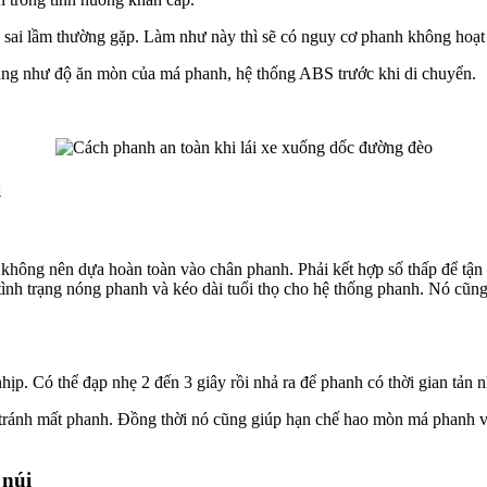
sai lầm thường gặp. Làm như này thì sẽ có nguy cơ phanh không hoạt độ
cũng như độ ăn mòn của má phanh, hệ thống ABS trước khi di chuyển.
i
à không nên dựa hoàn toàn vào chân phanh. Phải kết hợp số thấp để tậ
ình trạng nóng phanh và kéo dài tuổi thọ cho hệ thống phanh. Nó cũng
hịp. Có thể đạp nhẹ 2 đến 3 giây rồi nhả ra để phanh có thời gian tản nhi
 tránh mất phanh. Đồng thời nó cũng giúp hạn chế hao mòn má phanh và 
 núi