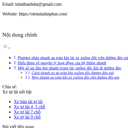
Email: tulaithanhdat@gmail.com
Website: https://ototulaidatphat.com/
Nội dung chính
Phương pháp phanh an toàn khi lái xe xuống dốc trên đường đèo nú
Hiểu đúng về nguyên lý hoạt động của hệ thống phanh
Một số sai lầm khi phanh trong lúc xuống dốc khi đi đường đèo
Cách phanh xe an toàn khi xuống dốc đường đèo núi
Mẹo phanh an toàn khi xe xuống dốc trên đường đồi núi
Chia sẻ:
Xe tự lái nổi bật
Xe bán tải tự lái
Xe tự lái 4, 5 chỗ
Xe tự lái 7 chỗ
Xe tự lái 9 chỗ
Bài viết liên quan