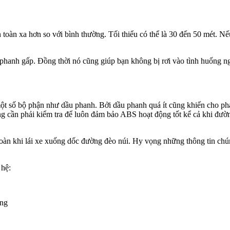
 toàn xa hơn so với bình thường. Tối thiểu có thể là 30 đến 50 mét. N
c phanh gấp. Đồng thời nó cũng giúp bạn không bị rơi vào tình huống 
 một số bộ phận như dầu phanh. Bởi dầu phanh quá ít cũng khiến cho p
cần phải kiểm tra để luôn đảm bảo ABS hoạt động tốt kể cả khi đường
toàn khi lái xe xuống dốc đường đèo núi. Hy vọng những thông tin chún
 hệ:
òng