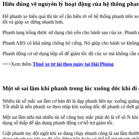
Hiểu đúng về nguyên lý hoạt động của hệ thống pha
Để phanh xe hiệu quả thì tài xế cần hiểu rõ về hệ thống phanh trên xe
tốt và giúp xe dừng nhanh hơn.
Phanh tang trống được sử dụng chủ yếu cho bánh sau của xe. Phanh n
Phanh ABS có khả năng chống bó cứng. Nó giúp cho bánh xe không b
Phanh động cơ sử dụng hộp số để giảm tốc độ của xe mà không cần s
==>Xem thêm
Thuê xe tự lái theo ngày tại Hải Phòng
Một số sai lầm khi phanh trong lúc xuống dốc khi đi
Nhiều tài xế mắc sai lầm cơ bản đó là đạp phanh liên tục xuống qu
Tốt nhất là nên phanh xe theo nhịp khi xuống dốc để phanh có thời gi
Một sai lầm nữa mà nhiều tài xế cũng hay mắc phải đó là về số N khi
dụng số thấp để tận dụng phanh động cơ hỗ trợ giảm tốc.
Giật phanh tay đột ngột khi xe đang chạy nhanh cũng là sai lầm thườn
dụng phanh tay khi xe đã gần dừng hẳn hoặc có thể hỗ trợ phanh châ