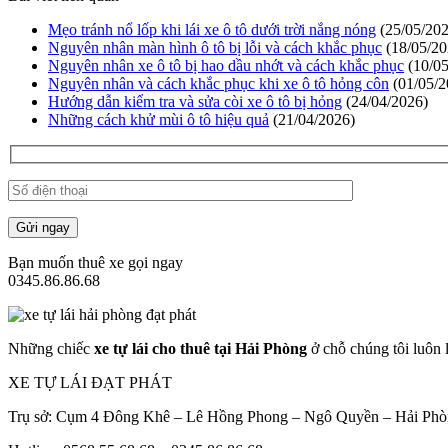
Mẹo tránh nổ lốp khi lái xe ô tô dưới trời nắng nóng
(25/05/202
Nguyên nhân màn hình ô tô bị lỗi và cách khắc phục
(18/05/20
Nguyên nhân xe ô tô bị hao dầu nhớt và cách khắc phục
(10/05
Nguyên nhân và cách khắc phục khi xe ô tô hỏng côn
(01/05/2
Hướng dẫn kiểm tra và sửa còi xe ô tô bị hỏng
(24/04/2026)
Những cách khử mùi ô tô hiệu quả
(21/04/2026)
Gửi ngay
Bạn muốn thuê xe gọi ngay
0345.86.86.68
Những chiếc
xe tự lái cho thuê tại Hải Phòng
ở chỗ chúng tôi luôn 
XE TỰ LÁI ĐẠT PHÁT
Trụ sở: Cụm 4 Đông Khê – Lê Hồng Phong – Ngô Quyền – Hải Ph