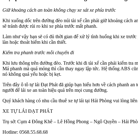
Giữ khoảng cách an toàn không chạy xe sát xe phía trước
Khi xuống dốc trên đường đèo núi tài xế cần phải giữ khoảng cách an
sẽ tránh được rủi ro khi xe phía trước mất phanh.
Làm như vậy bạn sẽ có đủ thời gian để xử lý tình huống khi xe trướ
làn hoặc thoát hiểm khi cần thiết.
Kiểm tra phanh trước mỗi chuyến đi
Khi lưu thông trên đường đèo. Trước khi đi tài xế cần phải kiểm tra
Má phanh mà quá mỏng thì cần thay ngay lập tức. Hệ thống ABS cũng 
nó không quá yếu hoặc bị kẹt.
Trên đây ô tô tự lái Đạt Phát đã giúp bạn hiểu hơn về cách phanh an 
người để lái xe an toàn hiệu quả trên mọi cung đường.
Quý khách hàng có nhu cầu thuê xe tự lái tại Hải Phòng vui lòng liên
XE TỰ LÁI ĐẠT PHÁT
Trụ sở: Cụm 4 Đông Khê – Lê Hồng Phong – Ngô Quyền – Hải Ph
Hotline: 0568.55.68.68