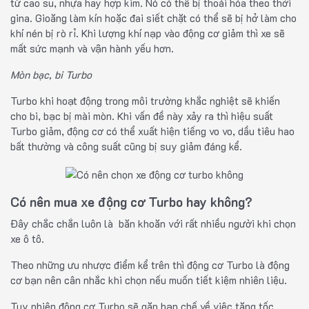
từ cao su, nhựa hay hợp kim. Nó có thể bị thoái hóa theo thời
gina. Gioăng làm kín hoặc đai siết chặt có thể sẽ bị hở làm cho
khí nén bị rò rỉ. Khi lượng khí nạp vào động cơ giảm thì xe sẽ
mất sức mạnh và vận hành yếu hơn.
Mòn bạc, bi Turbo
Turbo khi hoạt động trong môi trường khắc nghiệt sẽ khiến
cho bi, bạc bị mài mòn. Khi vấn đề này xảy ra thì hiệu suất
Turbo giảm, động cơ có thể xuất hiện tiếng vo vo, dầu tiêu hao
bất thường và công suất cũng bị suy giảm đáng kể.
Có nên mua xe động cơ Turbo hay không?
Đây chắc chắn luôn là băn khoăn với rất nhiều người khi chọn
xe ô tô.
Theo những ưu nhược điểm kể trên thì động cơ Turbo là động
cơ bạn nên cân nhắc khi chọn nếu muốn tiết kiệm nhiên liệu.
Tuy nhiên động cơ Turbo sẽ gặp hạn chế về việc tăng tốc