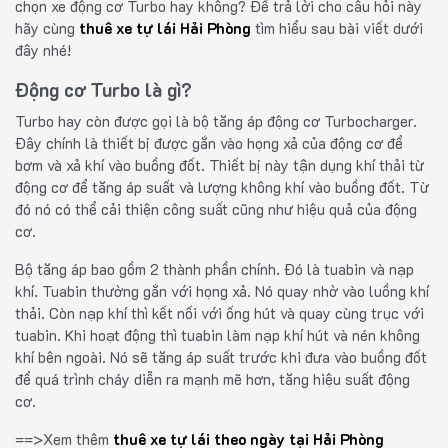
chọn xe động cơ Turbo hay không? Để trả lời cho câu hỏi này
hãy cùng
thuê xe tự lái Hải Phòng
tìm hiểu sau bài viết dưới
đây nhé!
Động cơ Turbo là gì?
Turbo hay còn được gọi là bộ tăng áp động cơ Turbocharger.
Đây chính là thiết bị được gắn vào họng xả của động cơ để
bơm và xả khí vào buồng đốt. Thiết bị này tận dụng khí thải từ
động cơ để tăng áp suất và lượng không khí vào buồng đốt. Từ
đó nó có thể cải thiện công suất cũng như hiệu quả của động
cơ.
Bộ tăng áp bao gồm 2 thành phần chính. Đó là tuabin và nạp
khí. Tuabin thường gắn với họng xả. Nó quay nhờ vào luồng khí
thải. Còn nạp khí thì kết nối với ống hút và quay cùng trục với
tuabin. Khi hoạt động thì tuabin làm nạp khí hút và nén không
khí bên ngoài. Nó sẽ tăng áp suất trước khi đưa vào buồng đốt
để quá trình cháy diễn ra mạnh mẽ hơn, tăng hiệu suất động
cơ.
==>Xem thêm
thuê xe tự lái theo ngày tại Hải Phòng