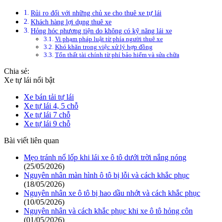
Rủi ro đối với những chủ xe cho thuê xe tự lái
Khách hàng lợi dụng thuê xe
Hỏng hóc phương tiện do không có kỹ năng lái xe
Vi phạm pháp luật từ phía người thuê xe
Khó khăn trong việc xử lý hợp đồng
Tổn thất tài chính từ phí bảo hiểm và sửa chữa
Chia sẻ:
Xe tự lái nổi bật
Xe bán tải tự lái
Xe tự lái 4, 5 chỗ
Xe tự lái 7 chỗ
Xe tự lái 9 chỗ
Bài viết liên quan
Mẹo tránh nổ lốp khi lái xe ô tô dưới trời nắng nóng
(25/05/2026)
Nguyên nhân màn hình ô tô bị lỗi và cách khắc phục
(18/05/2026)
Nguyên nhân xe ô tô bị hao dầu nhớt và cách khắc phục
(10/05/2026)
Nguyên nhân và cách khắc phục khi xe ô tô hỏng côn
(01/05/2026)