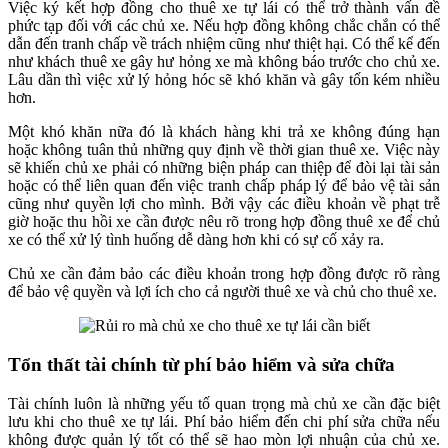
Việc ký kết hợp đồng cho thuê xe tự lái có thể trở thành vấn đề
phức tạp đối với các chủ xe. Nếu hợp đồng không chắc chắn có thể
dẫn đến tranh chấp về trách nhiệm cũng như thiệt hại. Có thể kể đến
như khách thuê xe gây hư hỏng xe mà không báo trước cho chủ xe.
Lâu dần thì việc xử lý hỏng hóc sẽ khó khăn và gây tốn kém nhiều
hơn.
Một khó khăn nữa đó là khách hàng khi trả xe không đúng hạn
hoặc không tuân thủ những quy định về thời gian thuê xe. Việc này
sẽ khiến chủ xe phải có những biện pháp can thiệp để đòi lại tài sản
hoặc có thể liên quan đến việc tranh chấp pháp lý để bảo vệ tài sản
cũng như quyền lợi cho mình. Bởi vậy các điều khoản về phạt trễ
giờ hoặc thu hồi xe cần được nêu rõ trong hợp đồng thuê xe để chủ
xe có thể xử lý tình huống dễ dàng hơn khi có sự cố xảy ra.
Chủ xe cần đảm bảo các điều khoản trong hợp đồng được rõ ràng
để bảo vệ quyền và lợi ích cho cả người thuê xe và chủ cho thuê xe.
Tổn thất tài chính từ phí bảo hiểm và sửa chữa
Tài chính luôn là những yếu tố quan trọng mà chủ xe cần đặc biệt
lưu khi cho thuê xe tự lái. Phí bảo hiểm đến chi phí sửa chữa nếu
không được quản lý tốt có thể sẽ hao mòn lợi nhuận của chủ xe.