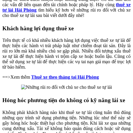
các vấn đề liên quan đến tài chính hoặc pháp lý. Hãy cùng
thuê xe
tự lái Hải Phòng
tìm hiểu kỹ hơn về những rủi ro đối với chủ xe
cho thuê xe tự lái sau bài viết dưới đây nhé!
Khách hàng lợi dụng thuê xe
Trên thực tế có khá nhiều khách hàng lợi dụng việc thuê xe tự lái để
thực hiện các hành vi trái pháp luật như chiếm đoạt tài sản. Đây là
rủi ro lớn mà khá nhiều chủ xe gặp phải. Nhiều đối tượng xấu thuê
xe tự lái để thực hiện hành vi trộm cắp xe hoặc buôn lậu. Cũng có
thể sử dụng xe tự lái để thực hiện các vụ tai nạn giả mạo để trục lợi
từ bảo hiểm.
==>Xem thêm
Thuê xe theo tháng tại Hải Phòng
Hỏng hóc phương tiện do không có kỹ năng lái xe
Không phải khách hàng nào khi thuê xe tự lái cũng tuân thủ đúng
những quy trình sử dụng phương tiện. Những lúc như thế này sẽ
gây hỏng hóc hoặc thiệt hại cho phương tiện. Khi lái xe qua những
cung đường xấu. Tài xế không bảo quản đúng cách hoặc sử dụng